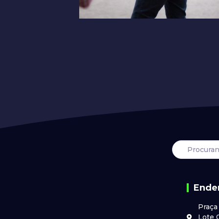
Ende
Praça
Lote 